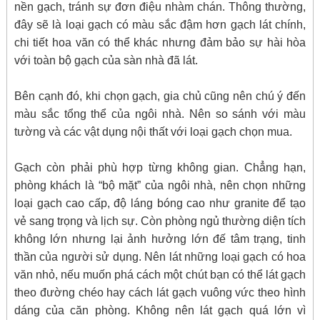
nền gạch, tránh sự đơn điệu nhàm chán. Thông thường,
đây sẽ là loại gạch có màu sắc đậm hơn gạch lát chính,
chi tiết hoa văn có thể khác nhưng đảm bảo sự hài hòa
với toàn bộ gạch của sàn nhà đã lát.
Bên cạnh đó, khi chọn gạch, gia chủ cũng nên chú ý đến
màu sắc tổng thể của ngôi nhà. Nên so sánh với màu
tường và các vật dụng nội thất với loại gạch chọn mua.
Gạch còn phải phù hợp từng không gian. Chẳng hạn,
phòng khách là “bộ mặt” của ngôi nhà, nên chọn những
loại gạch cao cấp, độ láng bóng cao như granite để tạo
vẻ sang trọng và lịch sự. Còn phòng ngủ thường diện tích
không lớn nhưng lại ảnh hưởng lớn đế tâm trạng, tinh
thần của người sử dụng. Nên lát những loại gạch có hoa
văn nhỏ, nếu muốn phá cách một chút bạn có thể lát gạch
theo đường chéo hay cách lát gạch vuông vức theo hình
dáng của căn phòng. Không nên lát gạch quá lớn vì