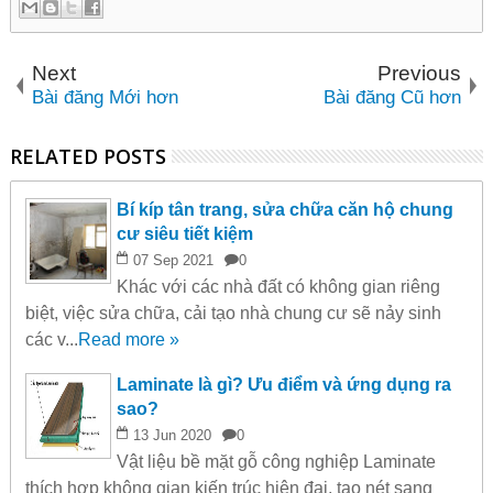
Next
Previous
Bài đăng Mới hơn
Bài đăng Cũ hơn
RELATED POSTS
Bí kíp tân trang, sửa chữa căn hộ chung
cư siêu tiết kiệm
07
Sep
2021
0
Khác với các nhà đất có không gian riêng
biệt, việc sửa chữa, cải tạo nhà chung cư sẽ nảy sinh
các v...
Read more »
Laminate là gì? Ưu điểm và ứng dụng ra
sao?
13
Jun
2020
0
Vật liệu bề mặt gỗ công nghiệp Laminate
thích hợp không gian kiến trúc hiện đại, tạo nét sang