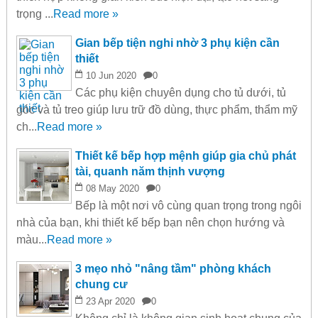
trọng ...
Read more »
Gian bếp tiện nghi nhờ 3 phụ kiện cần
thiết
10
Jun
2020
0
Các phụ kiện chuyên dụng cho tủ dưới, tủ
góc và tủ treo giúp lưu trữ đồ dùng, thực phẩm, thẩm mỹ
ch...
Read more »
Thiết kế bếp hợp mệnh giúp gia chủ phát
tài, quanh năm thịnh vượng
08
May
2020
0
Bếp là một nơi vô cùng quan trọng trong ngôi
nhà của bạn, khi thiết kế bếp bạn nên chọn hướng và
màu...
Read more »
3 mẹo nhỏ "nâng tầm" phòng khách
chung cư
23
Apr
2020
0