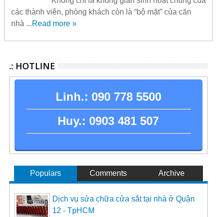
Không chỉ là không gian sinh hoạt chung của
các thành viên, phòng khách còn là “bộ mặt” của căn
nhà ...
Read more »
.: HOTLINE
Linh.:
090 778 5500
Huy.:
0903 481 507
Populars
Comments
Archive
Dịch vụ sửa chữa cửa sắt tại nhà ở Quận
12 - TpHCM