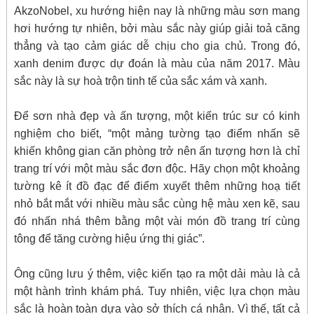
AkzoNobel, xu hướng hiện nay là những màu sơn mang
hơi hướng tự nhiên, bởi màu sắc này giúp giải toả căng
thẳng và tạo cảm giác dễ chịu cho gia chủ. Trong đó,
xanh denim được dự đoán là màu của năm 2017. Màu
sắc này là sự hoà trộn tinh tế của sắc xám và xanh.
Để sơn nhà đẹp và ấn tượng, một kiến trúc sư có kinh
nghiệm cho biết, “một mảng tường tạo điểm nhấn sẽ
khiến không gian căn phòng trở nên ấn tượng hơn là chỉ
trang trí với một màu sắc đơn độc. Hãy chọn một khoảng
tường kê ít đồ đạc để điểm xuyết thêm những hoạ tiết
nhỏ bắt mắt với nhiều màu sắc cùng hệ màu xen kẽ, sau
đó nhấn nhá thêm bằng một vài món đồ trang trí cùng
tông để tăng cường hiệu ứng thị giác”.
Ông cũng lưu ý thêm, việc kiến tạo ra một dải màu là cả
một hành trình khám phá. Tuy nhiên, việc lựa chọn màu
sắc là hoàn toàn dựa vào sở thích cá nhân. Vì thế, tất cả