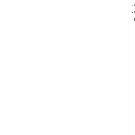
-
-
-