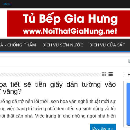
Menu
HÀ - CHỐNG THẤM
DỊCH VỤ SƠN NƯỚC
DỊCH VỤ CỬA SẮT
5 m2 của gia đình trẻ
.:
a tiết sẽ tiễn giấy dán tường vào
ĩ vãng?
ường đã trở nên lỗi thời, sơn hoa văn nghệ thuật mới sự
ong việc trang trí tường nhà đem đến sự sinh động và lôi
ội thất căn nhà. Việc trang trí cho những ngôi nhà hiện
Đọc thêm »