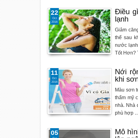
Điều g
22
lạnh
Oct
2016
Giảm căng
thể sau k
nước lạnh
Tốt Hơn?
Nới rộ
11
khi sơ
Oct
2016
Màu sơn tư
thẩm mỹ c
nhà. Nhà 
phù hợp 
Mô hìn
05