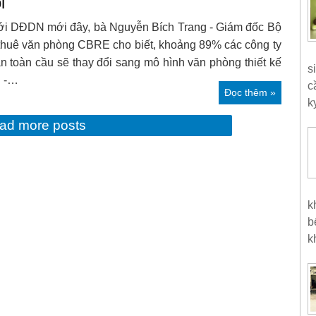
i
với DĐDN mới đây, bà Nguyễn Bích Trang - Giám đốc Bộ
thuê văn phòng CBRE cho biết, khoảng 89% các công ty
n toàn cầu sẽ thay đổi sang mô hình văn phòng thiết kế
s
g -…
c
Đọc thêm »
k
ad more posts
k
b
k