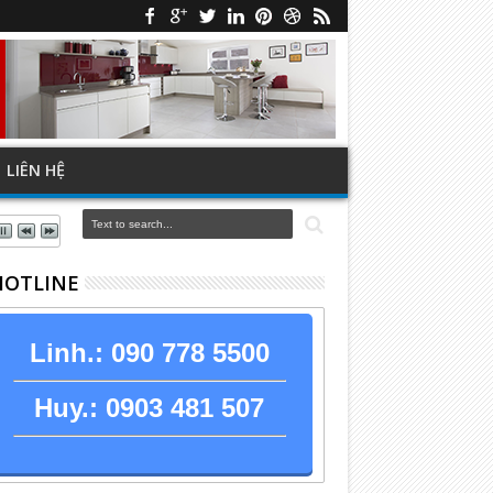
LIÊN HỆ
 HOTLINE
Linh.:
090 778 5500
Huy.:
0903 481 507