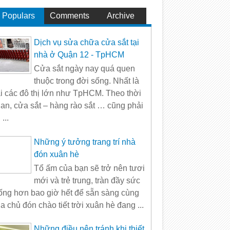
Populars
Comments
Archive
Dịch vụ sửa chữa cửa sắt tại
nhà ở Quận 12 - TpHCM
Cửa sắt ngày nay quá quen
thuộc trong đời sống. Nhất là
ại các đô thị lớn như TpHCM. Theo thời
ian, cửa sắt – hàng rào sắt … cũng phải
 ...
Những ý tưởng trang trí nhà
đón xuân hè
Tổ ấm của bạn sẽ trở nên tươi
mới và trẻ trung, tràn đầy sức
ống hơn bao giờ hết để sẵn sàng cùng
ia chủ đón chào tiết trời xuân hè đang ...
Những điều nên tránh khi thiết