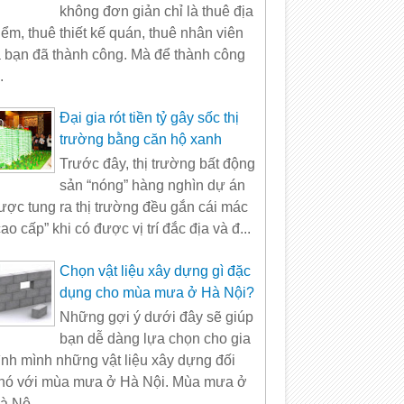
không đơn giản chỉ là thuê địa
iểm, thuê thiết kế quán, thuê nhân viên
à bạn đã thành công. Mà để thành công
.
Đại gia rót tiền tỷ gây sốc thị
trường bằng căn hộ xanh
Trước đây, thị trường bất động
sản “nóng” hàng nghìn dự án
ược tung ra thị trường đều gắn cái mác
cao cấp” khi có được vị trí đắc địa và đ...
Chọn vật liệu xây dựng gì đặc
dụng cho mùa mưa ở Hà Nội?
Những gợi ý dưới đây sẽ giúp
bạn dễ dàng lựa chọn cho gia
ình mình những vật liệu xây dựng đối
hó với mùa mưa ở Hà Nội. Mùa mưa ở
à Nộ...