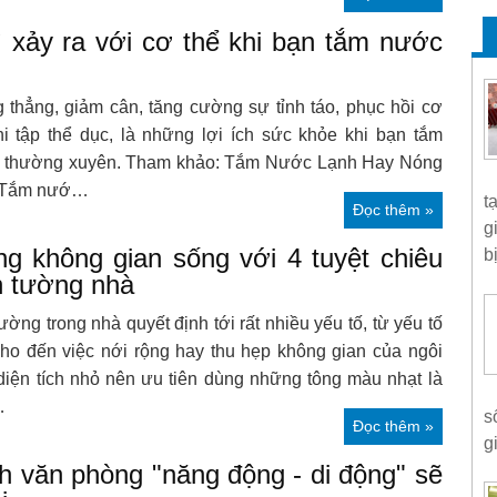
ì xảy ra với cơ thể khi bạn tắm nước
 thẳng, giảm cân, tăng cường sự tỉnh táo, phục hồi cơ
hi tập thể dục, là những lợi ích sức khỏe khi bạn tắm
 thường xuyên. Tham khảo: Tắm Nước Lạnh Hay Nóng
 Tắm nướ…
t
Đọc thêm »
g
ng không gian sống với 4 tuyệt chiêu
bị
n tường nhà
ờng trong nhà quyết định tới rất nhiều yếu tố, từ yếu tố
ho đến việc nới rộng hay thu hẹp không gian của ngôi
diện tích nhỏ nên ưu tiên dùng những tông màu nhạt là
…
s
Đọc thêm »
g
h văn phòng "năng động - di động" sẽ