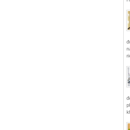
đ
n
ri
đ
p
k