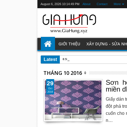
August 6, 2026
10:14:50 PM
About
Contact
More
GIỚI THIỆU
XÂY DỰNG - SỬA N
Latest
8:50 PM
Gợi ý nội thất ấm cúng cho căn hộ 8
THÁNG 10 2016
Sơn họ
29
miền d
Oct
2016
Giấy dán t
đột phá tr
cuốn cho n
n…