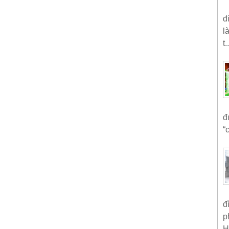
đ
l
t..
đ
“
đ
p
H