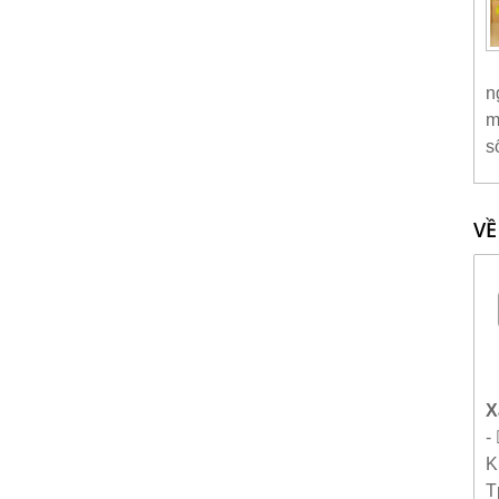
n
m
s
VỀ
X
-
K
T