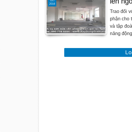
lên ngô
Oct
2016
Trao đổi 
phận cho 
và tập đoà
năng độn
Lo