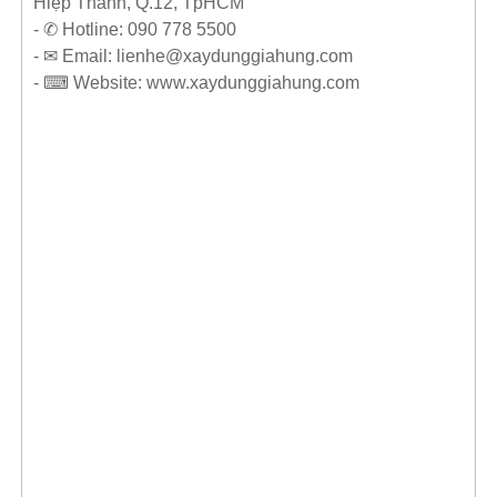
Hiệp Thành, Q.12, TpHCM
- ✆ Hotline: 090 778 5500
- ✉ Email: lienhe@xaydunggiahung.com
- ⌨ Website:
www.
xaydunggiahung.com