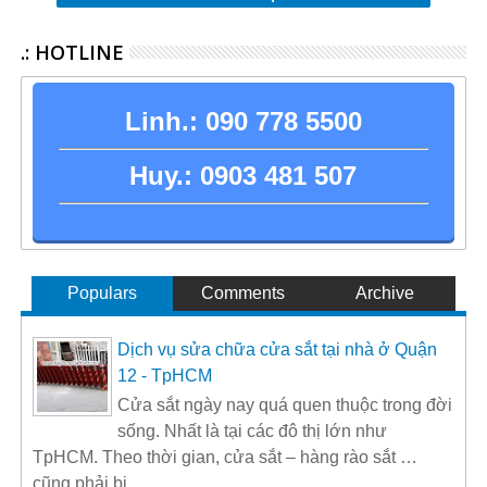
.: HOTLINE
Linh.:
090 778 5500
Huy.:
0903 481 507
Populars
Comments
Archive
Dịch vụ sửa chữa cửa sắt tại nhà ở Quận
12 - TpHCM
Cửa sắt ngày nay quá quen thuộc trong đời
sống. Nhất là tại các đô thị lớn như
TpHCM. Theo thời gian, cửa sắt – hàng rào sắt …
cũng phải bị ...