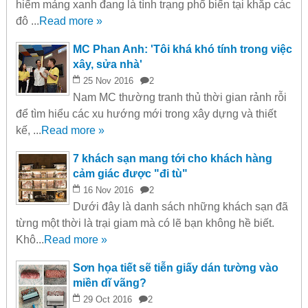
hiếm mảng xanh đang là tình trạng phổ biến tại khắp các
đô ...
Read more »
MC Phan Anh: 'Tôi khá khó tính trong việc
xây, sửa nhà'
25
Nov
2016
2
Nam MC thường tranh thủ thời gian rảnh rỗi
để tìm hiểu các xu hướng mới trong xây dựng và thiết
kế, ...
Read more »
7 khách sạn mang tới cho khách hàng
cảm giác được "đi tù"
16
Nov
2016
2
Dưới đây là danh sách những khách sạn đã
từng một thời là trại giam mà có lẽ bạn không hề biết.
Khô...
Read more »
Sơn họa tiết sẽ tiễn giấy dán tường vào
miền dĩ vãng?
29
Oct
2016
2