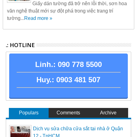
Giấy dán tường đã trở nên lỗi thời, sơn hoa
văn nghệ thuật mới sự đột phá trong việc trang trí
tường...
Read more »
.: HOTLINE
Linh.:
090 778 5500
Huy.:
0903 481 507
Populars
Comments
Archive
Dịch vụ sửa chữa cửa sắt tại nhà ở Quận
12 - TpHCM