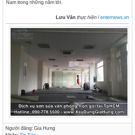
Nam trong những năm tới.
Lưu Vân
thực hiện
/
enternews.vn
Người đăng:
Gia Hưng