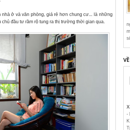
àm nhà ở và văn phòng, giá rẻ hơn chung cư... là những
 chủ đầu tư rầm rộ tung ra thị trường thời gian qua.
n
m
s
VỀ
X
-
K
T