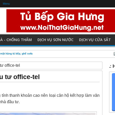
Menu
HÀ - CHỐNG THẤM
DỊCH VỤ SƠN NƯỚC
DỊCH VỤ CỬA SẮT
 mặt hàng tủ bếp, ghế sofa
.:
 office-tel
tư office-tel
tính thanh khoản cao nên loại căn hộ kết hợp làm văn
nhà đầu tư.