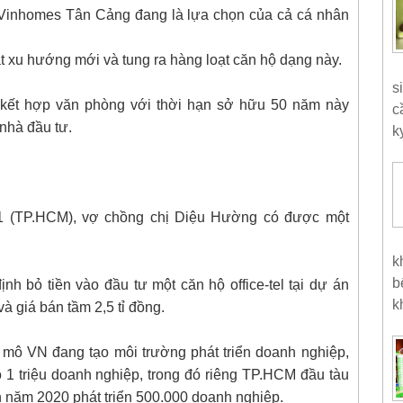
 án Vinhomes Tân Cảng đang là lựa chọn của cả cá nhân
xu hướng mới và tung ra hàng loạt căn hộ dạng này.
s
ộ kết hợp văn phòng với thời hạn sở hữu 50 năm này
c
nhà đầu tư.
k
 1 (TP.HCM), vợ chồng chị Diệu Hường có được một
k
b
nh bỏ tiền vào đầu tư một căn hộ office-tel tại dự án
k
 giá bán tầm 2,5 tỉ đồng.
ĩ mô VN đang tạo môi trường phát triển doanh nghiệp,
 1 triệu doanh nghiệp, trong đó riêng TP.HCM đầu tàu
n năm 2020 phát triển 500.000 doanh nghiệp.