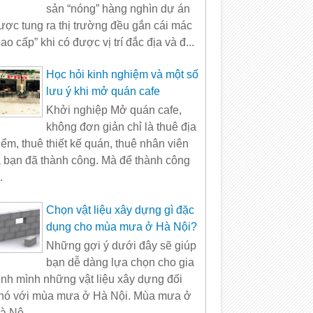
sản “nóng” hàng nghìn dự án
ược tung ra thị trường đều gắn cái mác
cao cấp” khi có được vị trí đắc địa và đ...
Học hỏi kinh nghiệm và một số
lưu ý khi mở quán cafe
Khởi nghiệp Mở quán cafe,
không đơn giản chỉ là thuê địa
iểm, thuê thiết kế quán, thuê nhân viên
à bạn đã thành công. Mà để thành công
.
Chọn vật liệu xây dựng gì đặc
dụng cho mùa mưa ở Hà Nội?
Những gợi ý dưới đây sẽ giúp
bạn dễ dàng lựa chọn cho gia
ình mình những vật liệu xây dựng đối
hó với mùa mưa ở Hà Nội. Mùa mưa ở
à Nộ...