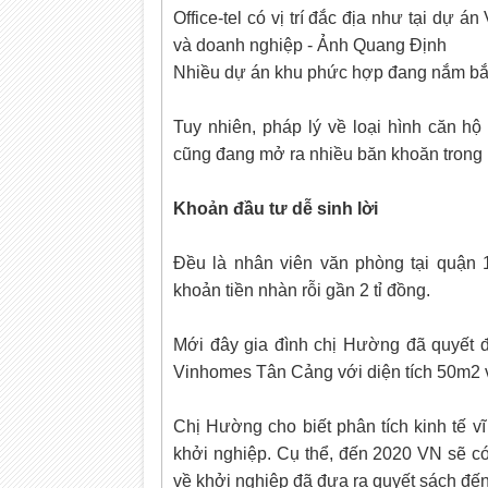
Office-tel có vị trí đắc địa như tại dự
và doanh nghiệp - Ảnh Quang Định
Nhiều dự án khu phức hợp đang nắm bắt 
Tuy nhiên, pháp lý về loại hình căn h
cũng đang mở ra nhiều băn khoăn trong 
Khoản đầu tư dễ sinh lời
Đều là nhân viên văn phòng tại quận
khoản tiền nhàn rỗi gần 2 tỉ đồng.
Mới đây gia đình chị Hường đã quyết đị
Vinhomes Tân Cảng với diện tích 50m2 và
Chị Hường cho biết phân tích kinh tế v
khởi nghiệp. Cụ thể, đến 2020 VN sẽ có
về khởi nghiệp đã đưa ra quyết sách đế