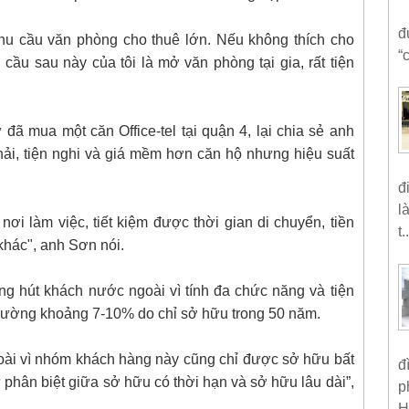
đ
hu cầu văn phòng cho thuê lớn. Nếu không thích cho
“
 cầu sau này của tôi là mở văn phòng tại gia, rất tiện
 mua một căn Office-tel tại quận 4, lại chia sẻ anh
ải, tiện nghi và giá mềm hơn căn hộ nhưng hiệu suất
đ
l
ơi làm việc, tiết kiệm được thời gian di chuyển, tiền
t..
 khác", anh Sơn nói.
g hút khách nước ngoài vì tính đa chức năng và tiện
 thường khoảng 7-10% do chỉ sở hữu trong 50 năm.
ài vì nhóm khách hàng này cũng chỉ được sở hữu bất
đ
phân biệt giữa sở hữu có thời hạn và sở hữu lâu dài”,
p
H