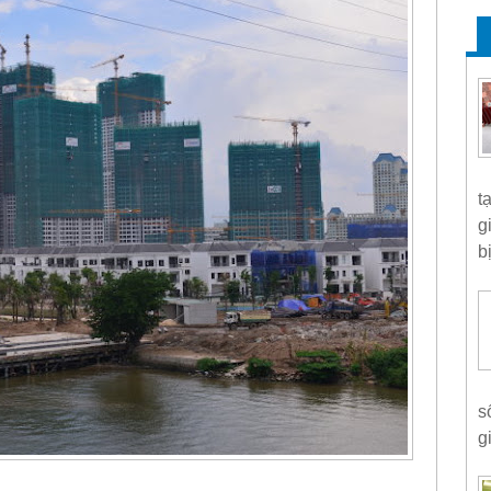
t
g
bị
s
g