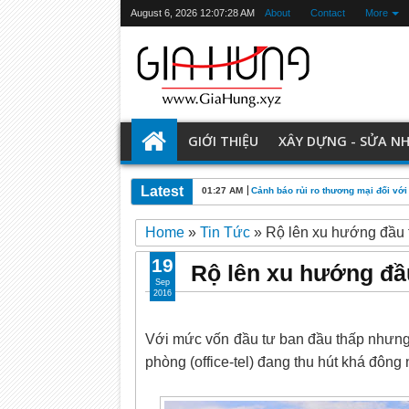
August 6, 2026
12:07:29 AM
About
Contact
More
GIỚI THIỆU
XÂY DỰNG - SỬA N
Latest
01:27 AM
Cảnh báo rủi ro thương mại đối với
Home
»
Tin Tức
»
Rộ lên xu hướng đầu tư
19
Rộ lên xu hướng đầu 
Sep
2016
Với mức vốn đầu tư ban đầu thấp nhưng 
phòng (office-tel) đang thu hút khá đông 