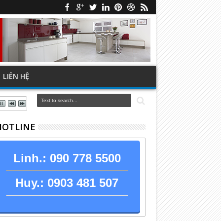
LIÊN HỆ
 HOTLINE
Linh.:
090 778 5500
Huy.:
0903 481 507