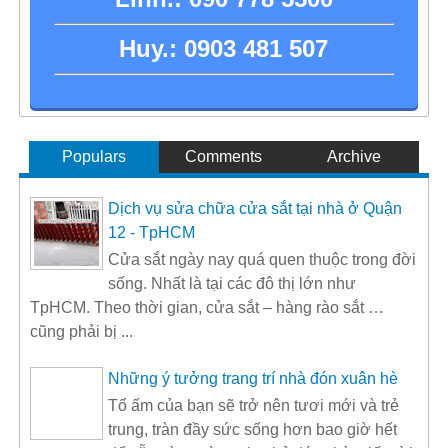
Huy.:
0903 481 507
Populars
Comments
Archive
Dịch vụ sửa chữa cửa sắt tại nhà ở Quận
12 - TpHCM
Cửa sắt ngày nay quá quen thuộc trong đời
sống. Nhất là tại các đô thị lớn như
TpHCM. Theo thời gian, cửa sắt – hàng rào sắt …
cũng phải bị ...
Những ý tưởng trang trí nhà đón xuân hè
Tổ ấm của bạn sẽ trở nên tươi mới và trẻ
trung, tràn đầy sức sống hơn bao giờ hết